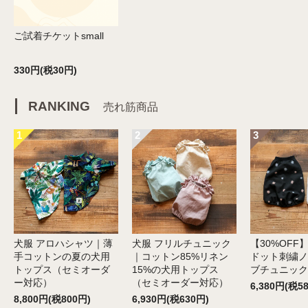
ご試着チケットsmall
330円(税30円)
RANKING
売れ筋商品
1
2
3
犬服 アロハシャツ｜薄
犬服 フリルチュニック
【30%OFF
手コットンの夏の犬用
｜コットン85%リネン
ドット刺繍ノ
トップス（セミオーダ
15%の犬用トップス
ブチュニック
ー対応）
（セミオーダー対応）
6,380円(税5
8,800円(税800円)
6,930円(税630円)