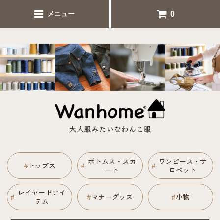
犬服シンプル人気のセミオーダー犬服 ナチュラル犬服通販
0
メニュー
Wanhome
ボトムス・スカ
ワンピース・サ
#
トップス
#
#
ート
ロペット
レイヤードアイ
#
#
マナーグッズ
#
小物
テム