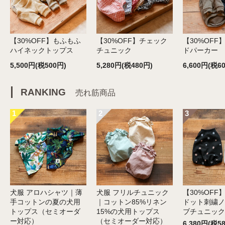
【30%OFF】もふもふ
【30%OFF】チェック
【30%OFF
ハイネックトップス
チュニック
ドパーカー
5,500円(税500円)
5,280円(税480円)
6,600円(税6
RANKING
売れ筋商品
1
2
3
犬服 アロハシャツ｜薄
犬服 フリルチュニック
【30%OFF
手コットンの夏の犬用
｜コットン85%リネン
ドット刺繍ノ
トップス（セミオーダ
15%の犬用トップス
ブチュニック
ー対応）
（セミオーダー対応）
6,380円(税5