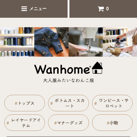
犬服シンプル人気のセミオーダー犬服 ナチュラル犬服通販
0
メニュー
Wanhome
ボトムス・スカ
ワンピース・サ
#
トップス
#
#
ート
ロペット
レイヤードアイ
#
#
マナーグッズ
#
小物
テム