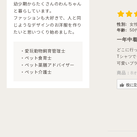
幼少期からたくさんのわんちゃん
と暮らしています。
ファッションも大好きで、人と同
じようなデザインのお洋服を作り
性別:
女
年齢:
50
たいと思いつくり始めました。
一年中
どこに行
・愛玩動物飼育管理士
Tシャツ
・ペット食育士
可愛いブラ
・ペット薬膳アドバイザー
・ペット介護士
商品：
8
役に立