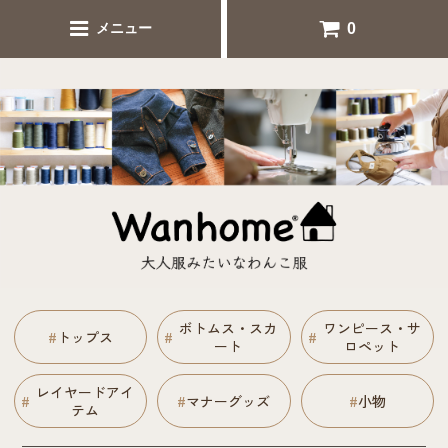
犬服シンプル人気のセミオーダー犬服 ナチュラル犬服通販
0
メニュー
Wanhome
ボトムス・スカ
ワンピース・サ
#
トップス
#
#
ート
ロペット
レイヤードアイ
#
#
マナーグッズ
#
小物
テム